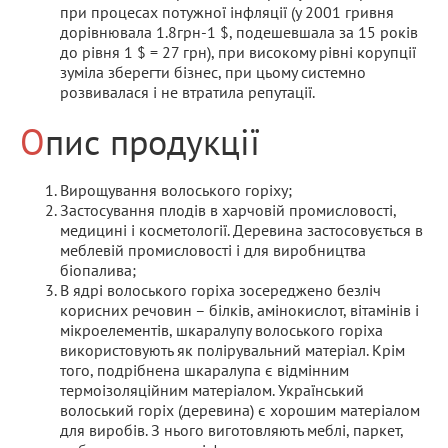
при процесах потужної інфляції (у 2001 гривня
дорівнювала 1.8грн-1 $, подешевшала за 15 років
до рівня 1 $ = 27 грн), при високому рівні корупції
зуміла зберегти бізнес, при цьому системно
розвивалася і не втратила репутації.
Опис продукції
Вирощування волоського горіху;
Застосування плодів в харчовій промисловості,
медицині і косметології. Деревина застосовується в
меблевій промисловості і для виробництва
біопалива;
В ядрі волоського горіха зосереджено безліч
корисних речовин – білків, амінокислот, вітамінів і
мікроелементів, шкаралупу волоського горіха
використовують як полірувальний матеріал. Крім
того, подрібнена шкаралупа є відмінним
термоізоляційним матеріалом. Український
волоський горіх (деревина) є хорошим матеріалом
для виробів. З нього виготовляють меблі, паркет,