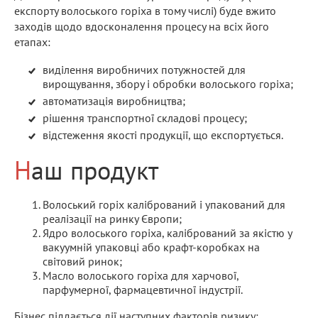
експорту волоського горіха в тому числі) буде вжито
заходів щодо вдосконалення процесу на всіх його
етапах:
виділення виробничих потужностей для
вирощування, збору і обробки волоського горіха;
автоматизація виробництва;
рішення транспортної складові процесу;
відстеження якості продукції, що експортується.
Наш продукт
Волоський горіх калібрований і упакований для
реалізації на ринку Європи;
Ядро волоського горіха, калібрований за якістю у
вакуумній упаковці або крафт-коробках на
світовий ринок;
Масло волоського горіха для харчової,
парфумерної, фармацевтичної індустрії.
Бізнес піддається дії наступних факторів ризику: