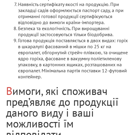
Наявність сертифікату якості на продукцію. При
закладці садів оформлюється паспорт саду, а при
отриманні готової продукції сертифікуються
відповідно до вимоги країни-імпортера.
Безпека та екологічність. При вирощуванні
продукції застосовуються тільки біодобрива.
Готова продукція поставляється в двох видах: горіх
в шкаралупі фасований в мішки по 25 кг на
европалет, обгорнутий стрейч-плівкою, та очищене
ядро ​​горіха, фасоване в вакуумну поліетиленову
упаковку, в картонних ящиках, розташованих на
європалет. Мінімальна партія поставки 12-футовий
контейнер.
Вимоги, які споживач
пред’являє до продукції
даного виду і ваші
можливості їм
відповідати