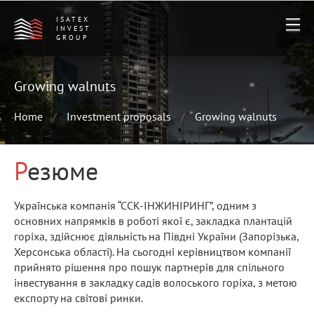
ISATEX
INVEST
GROUP
Growing walnuts
Home
Investment proposals
Growing walnuts
Резюме
Українська компанія “ССК-ІНЖИНІРИНГ”, одним з
основних напрямків в роботі якої є, закладка плантацій
горіха, здійснює діяльність на Півдні України (Запорізька,
Херсонська області). На сьогодні керівництвом компанії
прийнято рішення про пошук партнерів для спільного
інвестування в закладку садів волоського горіха, з метою
експорту на світові ринки.