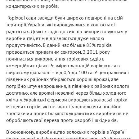
кондитерських виробів.
Горіхові сади завжди були широко поширені на всій
території України, які вирощувалися в колгоспах і
радгоспах. Деякі з садів до сих пір використовуються у
виробництві, втім відрізняються дуже малою
продуктивністю. В даний час більше 85% горіхів
проводиться приватним сектором. З 2011 року
починається використання горіхових садів в
комерційних цілях. Розміри плантацій варіюються в
широкому діапазоні – від 0,5 до 100 га. У центральних і
південних районах збираються хороші врожаї, але
потрібно штучне зрошення, в північних районах вологи
достатньо, але врожаї невеликі через більш холодного
клімату. Українські фермери вирощують волоські горіхи
місцевих сортів, які не здатні задовольняти постійно
зростаючий попит. Більшість українських виробників не
обробляють свої дерева проти хвороб і шкідників.
В основному, виробництво волоських горіхів в Україні
ведеться досі «дідівським» способом, урожай збирається