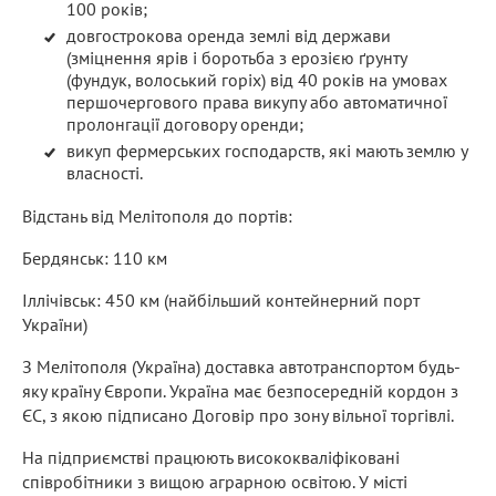
100 років;
довгострокова оренда землі від держави
(зміцнення ярів і боротьба з ерозією ґрунту
(фундук, волоський горіх) від 40 років на умовах
першочергового права викупу або автоматичної
пролонгації договору оренди;
викуп фермерських господарств, які мають землю у
власності.
Відстань від Мелітополя до портів:
Бердянськ: 110 км
Іллічівськ: 450 км (найбільший контейнерний порт
України)
З Мелітополя (Україна) доставка автотранспортом будь-
яку країну Європи. Україна має безпосередній кордон з
ЄС, з якою підписано Договір про зону вільної торгівлі.
На підприємстві працюють висококваліфіковані
співробітники з вищою аграрною освітою. У місті