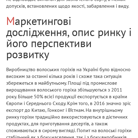
допусків, встановлених щодо якості, забарвлення і виду.
Маркетингові
дослідження, опис ринку і
його перспективи
розвитку
Виробництво волоських горіхів на Україні було відносно
високим за останні кілька років і схоже така ситуація
збережеться в майбутньому. Площі під промислове
вирощування волоського горіха збільшуються з 2011
року. Більше 50% всієї продукції експортується в країни
Європи і Середнього Сходу. Крім того, в 2016 значно зріс
експорт до Китаю, Гонконг і В’єтнам. На внутрішньому
ринку горіхи традиційно використовуються в дієтичних
продуктах, для приготування десертів, а також
споживаються в сирому вигляді. Попит на волоські горіхи
стабільний як з боку населення, так і з боку виробників