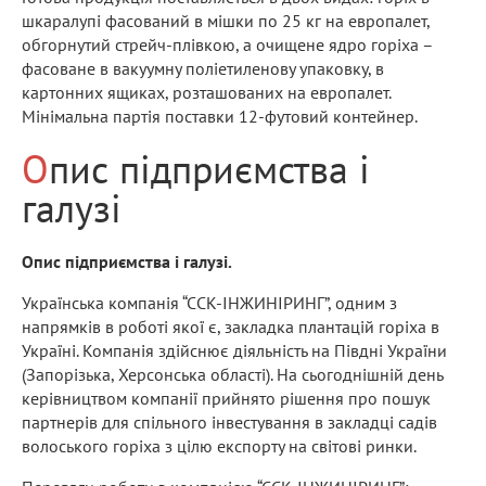
шкаралупі фасований в мішки по 25 кг на европалет,
обгорнутий стрейч-плівкою, а очищене ядро ​​горіха –
фасоване в вакуумну поліетиленову упаковку, в
картонних ящиках, розташованих на европалет.
Мінімальна партія поставки 12-футовий контейнер.
Опис підприємства і
галузі
Опис підприємства і галузі.
Українська компанія “ССК-ІНЖИНІРИНГ”, одним з
напрямків в роботі якої є, закладка плантацій горіха в
Україні. Компанія здійснює діяльність на Півдні України
(Запорізька, Херсонська області). На сьогоднішній день
керівництвом компанії прийнято рішення про пошук
партнерів для спільного інвестування в закладці садів
волоського горіха з цілю експорту на світові ринки.