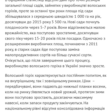
загальної площі садів, зайнятих у виробництві волоських
горіхів, проте за останні три роки площа під сади
збільшувалася з середньою швидкістю 1 000 га на рік,
досягнувши до 2015 року 3 500 га. Нові сади почнуть
плодоносити через 5-7 років. Вони відрізняються малою
врожайністю, яка поступово зростатиме, досягнувши
свого піку через 15-20 років після посадки. Одночасно з
розширенням виробничих площ, починаючи з 2011
року, в старих садах йде поступова заміна
малопродуктивних сортів на більш сучасні сорти.
Очікується, що після завершення цього процесу,
виробництво волоського горіха в Україні значно зросте.
Волоський горіх характеризується постійним попитом, як
на внутрішньому, так і зовнішньому ринках. Ціни –
передбачувані, вони падають до нижньої планки восени,
коли на ринку з’являється новий урожай, протягом зими
вони поступово зростають, досягаючи максимуму
навесні, коли запаси продукту закінчуються. На
національному рівні відсутня консолідована інформація