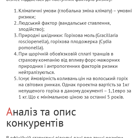
Кліматичні умови (глобальна зміна клімату) – умовні
ризики;
Людський фактор (вандальське ставлення,
злодійство);
Природні шкідники: Горіхова моль (Gracillaria
rosciopenella), горіхова плодожерка (Сydia
pomonella).
При щорічній обов’язковій сплаті траншів в
страхову компанію від впливу форс-мажорних
природних і антропогенних факторів ризики
нейтралізуються.
Існує ймовірність коливань цін на волоський горіх
на світових ринках. Однак проектна вартість за 1кг
нелущеного горіха в даному документі – 1,1евро за
1 кг. Що є мінімальною ціною за останні 5 років.
Аналіз та опис
конкурентів
В офіційній статистиці відсутні дані про точні розміри