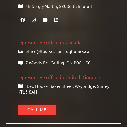
4Б Sergiy Martin, 88006 Uzhhorod
representive office in Canada
office@fourseasonsloghomes.ca
7 Woods Rd, Carling, ON P0G 1G0
representive office in United Kingdom
Ibex House, Baker Street, Weybridge, Surrey
KT13 8AH
CALL ME