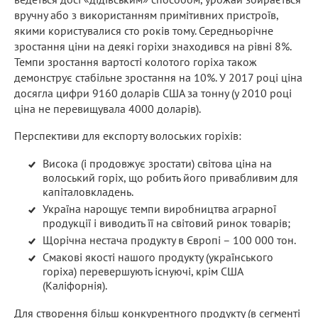
вручну або з використанням примітивних пристроїв,
якими користувалися сто років тому. Середньорічне
зростання ціни на деякі горіхи знаходився на рівні 8%.
Темпи зростання вартості колотого горіха також
демонструє стабільне зростання на 10%. У 2017 році ціна
досягла цифри 9160 доларів США за тонну (у 2010 році
ціна не перевищувала 4000 доларів).
Перспективи для експорту волоських горіхів:
Висока (і продовжує зростати) світова ціна на
волоський горіх, що робить його привабливим для
капіталовкладень.
Україна нарощує темпи виробництва аграрної
продукції і виводить її на світовий ринок товарів;
Щорічна нестача продукту в Європі – 100 000 тон.
Смакові якості нашого продукту (українського
горіха) перевершують існуючі, крім США
(Каліфорнія).
Для створення більш конкурентного продукту (в сегменті