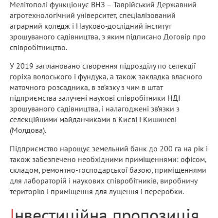
Мелітополі функціонує ВНЗ – Таврійський Державний
агротехнологічний університет, спеціалізований
аграрний коледж і Науково-дослідний інститут
зрошуваного садівництва, з яким підписано Договір про
співробітництво.
У 2019 заплановано створення підрозділу по селекції
горіха волоського і фундука, а також закладка власного
маточного розсадника, в зв’язку з чим в штат
підприємства залучені наукові співробітники НДІ
зрошуваного садівництва, і налагоджені зв’язки з
селекційними майданчиками в Києві і Кишиневі
(Молдова).
Підприємство нарощує земельний банк до 200 га на рік і
також забезпечено необхідними приміщеннями: офісом,
складом, ремонтно-господарської базою, приміщеннями
для лабораторій і наукових співробітників, виробничу
територію і приміщення для лущення і переробки.
Інвестиційна пропозиція