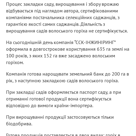
Процес закладки саду, вирощування і збору врожаю
відбувається під наглядом автора, сертифікованими
компаніями постачальника селекційних саджанців, з
гарантією якості самих саджанців. Діяльність з
вирощування садів волоського горіха не сертифікується.
На сьогоднішній день компанія “ССК-ІНЖИНІРИНГ”
оформила в довгострокове користування 635 га землі на
100 років, з яких 152 га вже засаджено волоським
горіхом.
Компанія готова нарощувати земельний банк до 200 га в
рік, з наступною закладкою садів волоського горіха.
При закладці садів оформляється паспорт саду, а при
отриманні готової продукції вона сертифікується
відповідно до вимоги країни-імпортера.
При вирощуванні продукції застосовуються тільки
біодобрива.
Готова продукція поставляється в двох видах: горіх в