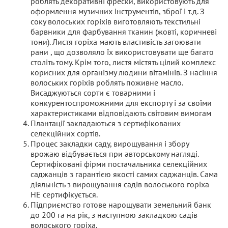
роблять декоративні фрески, використовують для
оформлення музичних інструментів, зброї і т.д. З
соку волоських горіхів виготовляють текстильні
барвники для фарбування тканин (жовті, коричневі
тони). Листя горіха мають властивість загоювати
рани , що дозволяло їх використовувати ще багато
століть тому. Крім того, листя містять цілий комплекс
корисних для організму людини вітамінів. З насіння
волоських горіхів роблять поживне масло.
Висаджуються сорти є товарними і
конкурентоспроможними для експорту і за своїми
характеристиками відповідають світовим вимогам
Плантації закладаються з сертифікованих
селекційних сортів.
Процес закладки саду, вирощування і збору
врожаю відбувається при авторському нагляді.
Сертифіковані фірми постачальника селекційних
саджанців з гарантією якості самих саджанців. Сама
діяльність з вирощування садів волоського горіха
НЕ сертифікується.
Підприємство готове нарощувати земельний банк
до 200 га на рік, з наступною закладкою садів
волоського горіха.