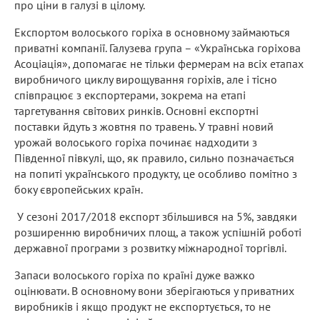
про ціни в галузі в цілому.
Експортом волоського горіха в основному займаються
приватні компанії. Галузева група – «Українська горіхова
Асоціація», допомагає не тільки фермерам на всіх етапах
виробничого циклу вирощування горіхів, але і тісно
співпрацює з експортерами, зокрема на етапі
таргетування світових ринків. Основні експортні
поставки йдуть з жовтня по травень. У травні новий
урожай волоського горіха починає надходити з
Південної півкулі, що, як правило, сильно позначається
на попиті українського продукту, це особливо помітно з
боку європейських країн.
У сезоні 2017/2018 експорт збільшився на 5%, завдяки
розширенню виробничих площ, а також успішній роботі
державної програми з розвитку міжнародної торгівлі.
Запаси волоського горіха по країні дуже важко
оцінювати. В основному вони зберігаються у приватних
виробників і якщо продукт не експортується, то не