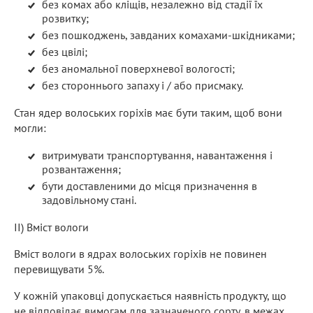
без комах або кліщів, незалежно від стадії їх
розвитку;
без пошкоджень, завданих комахами-шкідниками;
без цвілі;
без аномальної поверхневої вологості;
без стороннього запаху і / або присмаку.
Стан ядер волоських горіхів має бути таким, щоб вони
могли:
витримувати транспортування, навантаження і
розвантаження;
бути доставленими до місця призначення в
задовільному стані.
ІІ) Вміст вологи
Вміст вологи в ядрах волоських горіхів не повинен
перевищувати 5%.
У кожній упаковці допускається наявність продукту, що
не відповідає вимогам для зазначеного сорту, в межах