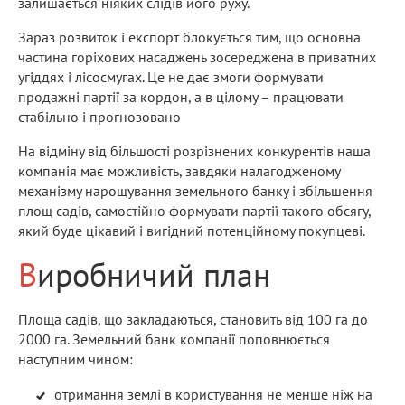
залишається ніяких слідів його руху.
Зараз розвиток і експорт блокується тим, що основна
частина горіхових насаджень зосереджена в приватних
угіддях і лісосмугах. Це не дає змоги формувати
продажні партії за кордон, а в цілому – працювати
стабільно і прогнозовано
На відміну від більшості розрізнених конкурентів наша
компанія має можливість, завдяки налагодженому
механізму нарощування земельного банку і збільшення
площ садів, самостійно формувати партії такого обсягу,
який буде цікавий і вигідний потенційному покупцеві.
Виробничий план
Площа садів, що закладаються, становить від 100 га до
2000 га. Земельний банк компанії поповнюється
наступним чином:
отримання землі в користування не менше ніж на