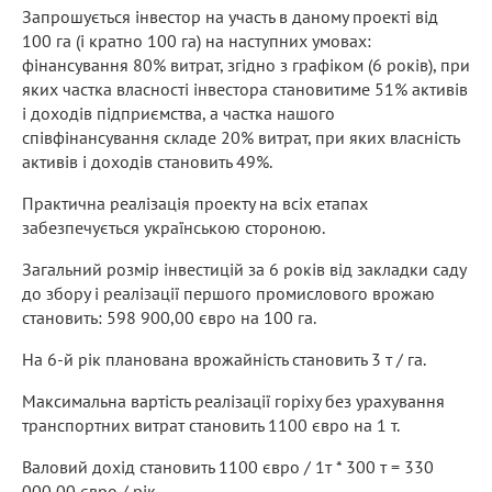
Запрошується інвестор на участь в даному проекті від
100 га (і кратно 100 га) на наступних умовах:
фінансування 80% витрат, згідно з графіком (6 років), при
яких частка власності інвестора становитиме 51% активів
і доходів підприємства, а частка нашого
співфінансування складе 20% витрат, при яких власність
активів і доходів становить 49%.
Практична реалізація проекту на всіх етапах
забезпечується українською стороною.
Загальний розмір інвестицій за 6 років від закладки саду
до збору і реалізації першого промислового врожаю
становить: 598 900,00 євро на 100 га.
На 6-й рік планована врожайність становить 3 т / га.
Максимальна вартість реалізації горіху без урахування
транспортних витрат становить 1100 євро на 1 т.
Валовий дохід становить 1100 євро / 1т * 300 т = 330
000,00 євро / рік.