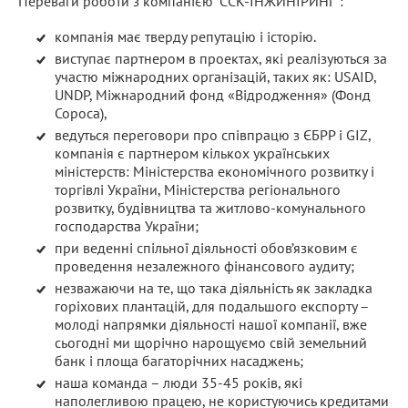
Переваги роботи з компанією “ССК-ІНЖИНІРИНГ”:
компанія має тверду репутацію і історію.
виступає партнером в проектах, які реалізуються за
участю міжнародних організацій, таких як: USAID,
UNDP, Міжнародний фонд «Відродження» (Фонд
Сороса),
ведуться переговори про співпрацю з ЄБРР і GIZ,
компанія є партнером кількох українських
міністерств: Міністерства економічного розвитку і
торгівлі України, Міністерства регіонального
розвитку, будівництва та житлово-комунального
господарства України;
при веденні спільної діяльності обов’язковим є
проведення незалежного фінансового аудиту;
незважаючи на те, що така діяльність як закладка
горіхових плантацій, для подальшого експорту –
молоді напрямки діяльності нашої компанії, вже
сьогодні ми щорічно нарощуємо свій земельний
банк і площа багаторічних насаджень;
наша команда – люди 35-45 років, які
наполегливою працею, не користуючись кредитами