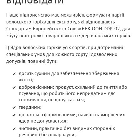
Наше підприємство має можливість формувати партії
волоського горіха для експорту, які відповідають
Стандартам Європейського Союзу ЄЕК ООН DDP-02, для
збуту і контролю товарної якості ядер волоських горіхів:
І) Ядра волоських горіхів усіх сортів, при дотриманні
спеціальних умов для кожного сорту і дозволених
допусків, повинні бути:
досить сухими для забезпечення збереження
якості;
доброякісними; продукт, схильний до гниття або
псування, що робить його непридатним для
споживання, не допускається;
твердими;
достатньо сформованими; наявність зморщених
ядер не допускається;
чистими, практично без видимих ​​сторонніх
речовин і без шкаралупи;