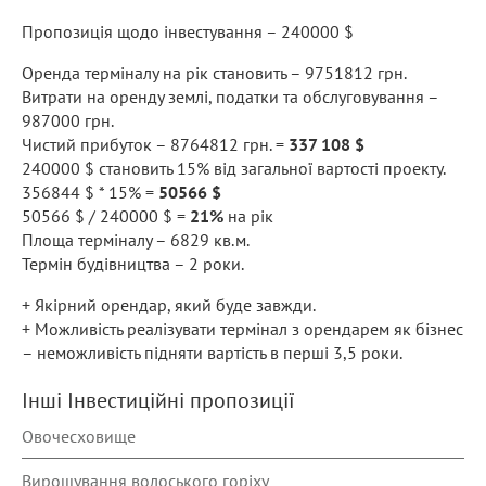
Пропозиція щодо інвестування – 240000 $
Оренда терміналу на рік становить – 9751812 грн.
Витрати на оренду землі, податки та обслуговування –
987000 грн.
Чистий прибуток – 8764812 грн. =
337 108 $
240000 $ становить 15% від загальної вартості проекту.
356844 $ * 15% =
50566 $
50566 $ / 240000 $ =
21%
на рік
Площа терміналу – 6829 кв.м.
Термін будівництва – 2 роки.
+ Якірний орендар, який буде завжди.
+ Можливість реалізувати термінал з орендарем як бізнес
– неможливість підняти вартість в перші 3,5 роки.
Інші Інвестиційні пропозиції
Овочесховище
Вирощування волоського горіху